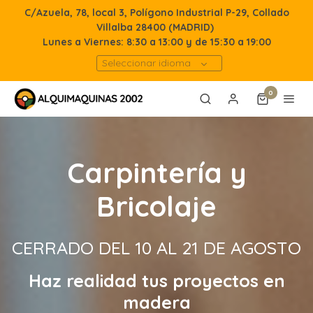
C/Azuela, 78, local 3, Polígono Industrial P-29, Collado
Villalba 28400 (MADRID)
Lunes a Viernes: 8:30 a 13:00 y de 15:30 a 19:00
Seleccionar idioma
0
Carpintería y
Bricolaje
CERRADO DEL 10 AL 21 DE AGOSTO
Haz realidad tus proyectos en
madera