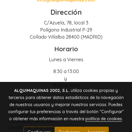
Dirección
C/Azuela, 78, local 3
Polígono Industrial P-29
Collado Villalba 28400 (MADRID)
Horario
Lunes a Viernes
8:30 a 13:00
y
15:30 a 19:00
ALQUIMAQUINAS 2002, S.L.
utiliza cookies propias y
Aviso legal
terceros para obtener datos estadísticos de la navegación
Política de cookies
de nuestros usuarios y mejorar nuestros servicios. Puedes
Gestión de cookies
configurar tus preferencias a través del botón “Configurar”
Política de privacidad
o obtener más información en nuestra
política de cookies
.
Condiciones de compra
Declaración de accesibilidad