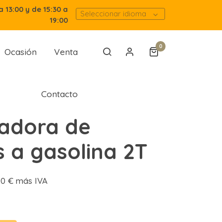
a 13:00 y de 15:30 a
Seleccionar idioma
19:00
0
Ocasión
Venta
Contacto
adora de
 a gasolina 2T
,00 € más IVA