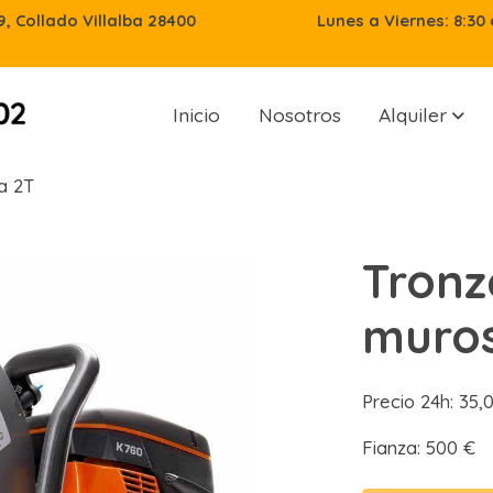
29, Collado Villalba 28400
Lunes a Viernes: 8:30 
Inicio
Nosotros
Alquiler
a 2T
Tronz
muros
Precio 24h: 35
Fianza: 500 €