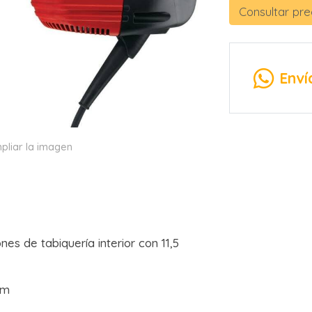
Consultar pre
Enví
pliar la imagen
es de tabiquería interior con 11,5
mm