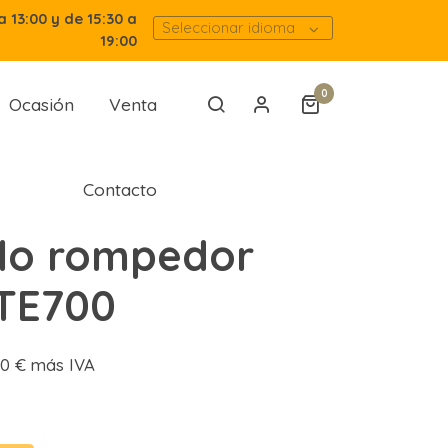
a 13:00 y de 15:30 a
Seleccionar idioma
19:00
0
Ocasión
Venta
Contacto
llo rompedor
 TE700
,80 € más IVA