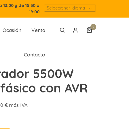
a 13:00 y de 15:30 a
Seleccionar idioma
19:00
0
Ocasión
Venta
Contacto
rador 5500W
ásico con AVR
,50 € más IVA