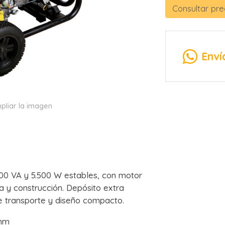
Consultar pre
Enví
pliar la imagen
00 VA y 5.500 W estables, con motor
ia y construcción. Depósito extra
e transporte y diseño compacto.
 mm