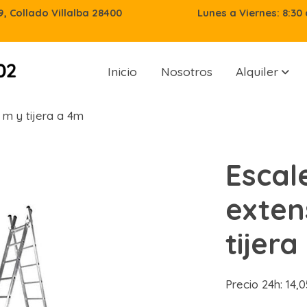
29, Collado Villalba 28400
Lunes a Viernes: 8:30 
Inicio
Nosotros
Alquiler
 m y tijera a 4m
Escal
exten
tijer
Precio 24h: 14