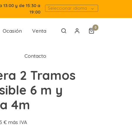
a 13:00 y de 15:30 a
Seleccionar idioma
19:00
0
Ocasión
Venta
Contacto
era 2 Tramos
sible 6 m y
a a 4m
,05 € más IVA