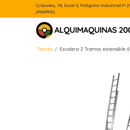
C/Azuela, 78, local 3, Polígono Industrial P-
(MADRID)
Tienda
Escalera 2 Tramos extensible 6