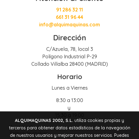
91 286 32 11
661 31 96 44
info@alquimaquinas.com
Dirección
C/Azuela, 78, local 3
Polígono Industrial P-29
Collado Villalba 28400 (MADRID)
Horario
Lunes a Viernes
8:30 a 13:00
y
15:30 a 19:00
ALQUIMAQUINAS 2002, S.L.
utiliza cookies propias y
Aviso legal
terceros para obtener datos estadísticos de la navegación
Política de cookies
de nuestros usuarios y mejorar nuestros servicios. Puedes