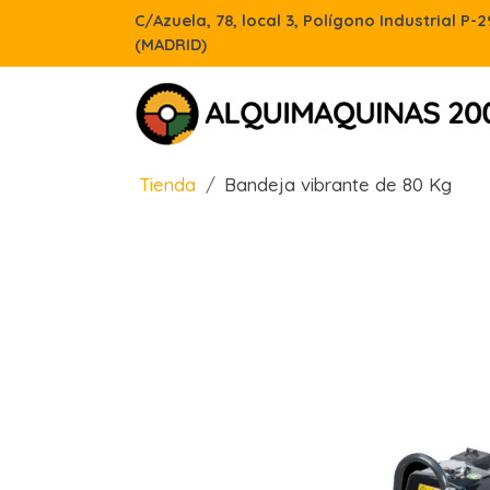
C/Azuela, 78, local 3, Polígono Industrial P-
(MADRID)
Tienda
Bandeja vibrante de 80 Kg