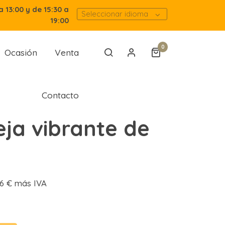
a 13:00 y de 15:30 a
Seleccionar idioma
19:00
0
Ocasión
Venta
Contacto
ja vibrante de
76 € más IVA