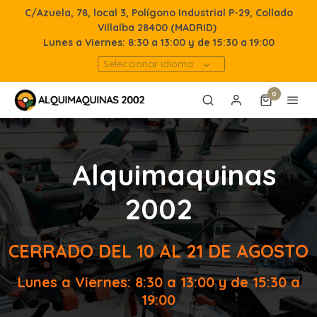
C/Azuela, 78, local 3, Polígono Industrial P-29, Collado
Villalba 28400 (MADRID)
Lunes a Viernes: 8:30 a 13:00 y de 15:30 a 19:00
Seleccionar idioma
0
Alquimaquinas
2002
CERRADO DEL 10 AL 21 DE AGOSTO
Lunes a Viernes: 8:30 a 13:00 y de 15:30 a
19:00